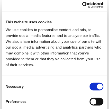
(b) dacă auditorul statutar sau firma de audit face parte
dintr-o rețea:
(i) o descriere a rețelei și a organizării juridice și
This website uses cookies
structurale a acesteia;
We use cookies to personalise content and ads, to
(ii) numele fiecărui auditor statutar care își desfășoară
provide social media features and to analyse our traffic.
activitatea în regim independent sau al fiecărei firme de
We also share information about your use of our site with
audit care face parte din rețea;
our social media, advertising and analytics partners who
may combine it with other information that you’ve
(iii) țările în care fiecare auditor statutar care își
provided to them or that they’ve collected from your use
desfășoară activitatea în regim independent sau firma de
of their services.
audit care face parte din rețea este autorizat(ă) ca auditor
statutar sau își are sediul social, administrația centrală sau
își desfășoară activitatea principală;
Consent
(iv) cifra de afaceri totală realizată de auditorii statutari
Necessary
Selection
care își desfășoară activitatea în regim independent și de
firmele de audit care fac parte din rețea, rezultată în urma
Preferences
desfășurării de audituri statutare ale situațiilor financiare
anuale și consolidate;